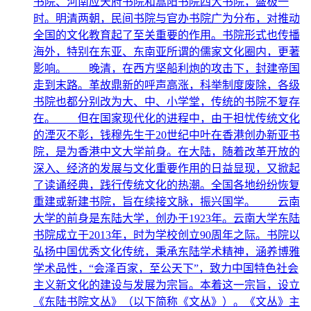
书院、河南应天府书院和嵩阳书院四大书院，盛极一
时。明清两朝，民间书院与官办书院广为分布，对推动
全国的文化教育起了至关重要的作用。书院形式也传播
海外，特别在东亚、东南亚所谓的儒家文化圈内，更著
影响。 晚清，在西方坚船利炮的攻击下，封建帝国
走到末路。革故鼎新的呼声高涨，科举制度废除，各级
书院也都分别改为大、中、小学堂，传统的书院不复存
在。 但在国家现代化的进程中，由于担忧传统文化
的湮灭不彰，钱穆先生于20世纪中叶在香港创办新亚书
院，是为香港中文大学前身。在大陆，随着改革开放的
深入、经济的发展与文化重要作用的日益显现，又掀起
了读诵经典，践行传统文化的热潮。全国各地纷纷恢复
重建或新建书院，旨在续接文脉，振兴国学。 云南
大学的前身是东陆大学，创办于1923年。云南大学东陆
书院成立于2013年，时为学校创立90周年之际。书院以
弘扬中国优秀文化传统，秉承东陆学术精神，涵养博雅
学术品性，“会泽百家，至公天下”，致力中国特色社会
主义新文化的建设与发展为宗旨。本着这一宗旨，设立
《东陆书院文丛》（以下简称《文丛》）。《文丛》主