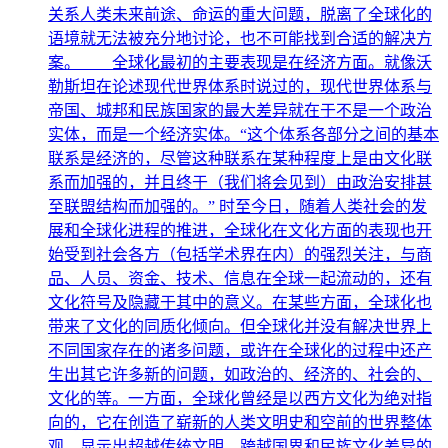
关系人类未来前途、命运的重大问题，脱离了全球化的
语境就无法被充分地讨论，也不可能找到合适的解决方
案。 全球化最初的主要表现是在经济方面。就像沃
勒斯坦在论述现代世界体系时说过的，现代世界体系与
帝国、城邦和民族国家的最大差异就在于不是一个政治
实体，而是一个经济实体。“这个体系各部分之间的基本
联系是经济的，尽管这种联系在某种程度上是由文化联
系而加强的，并且终于（我们将会见到）由政治安排甚
至联盟结构而加强的。” 时至今日，随着人类社会的发
展和全球化进程的推进，全球化在文化方面的表现也开
始受到社会各方（包括学术界在内）的强烈关注，与商
品、人员、资金、技术、信息在全球一起流动的，还有
文化符号及隐藏于其中的意义。在某些方面，全球化也
带来了文化的同质化倾向。但全球化并没有解决世界上
不同国家存在的诸多问题，或许在全球化的过程中还产
生出其它许多新的问题，如政治的、经济的、社会的、
文化的等。一方面，全球化曾经是以西方文化为绝对指
向的，它在创造了崭新的人类文明史和空前的世界整体
观，显示出超越传统文明、跨越国界和民族文化差异的