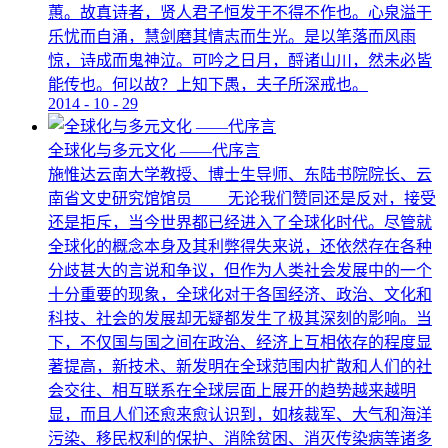
蕙。故真诗者，贤人君子恒发于不得不作也。心泉溢于
乐忧而自涌，慧剑磨其情志而生光。是以笔落而风雨
惊，诗成而鬼神泣。可吟之日月，酹诸山川，然未必皆
能传也。何以故？上知下愚，夫子所深戒也。
2014
-
10
-
29
全球化与多元文化 ——代序言
施惟达云南大学教授、博士生导师、东陆书院院长、云
南省文史研究馆馆员 无论我们赞同还是反对，接受
还是拒斥，当今世界都已经进入了全球化时代。尽管就
全球化的概念本身及其利弊得失来说，还依然存在各种
分歧甚大的言说和争议，但作为人类社会发展中的一个
十分重要的现象，全球化对于各国经济、政治、文化和
科技、社会的发展却无疑都发生了极其深刻的影响。当
下，不仅国与国之间在政治、经济上互相依存的程度显
著提高，新技术、新发明在全球范围内扩散和人们的社
会交往、相互联系在全球层面上展开的趋势越来越明
显，而且人们还愈来愈认识到，如核裁军、大气和海洋
污染、移民权利的保护、消除贫困、消灭传染病等诸多