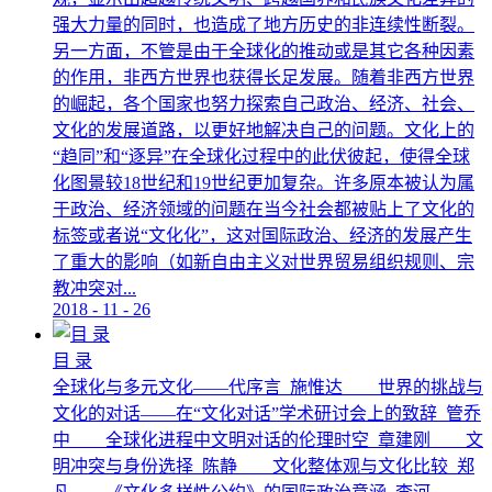
强大力量的同时，也造成了地方历史的非连续性断裂。
另一方面，不管是由于全球化的推动或是其它各种因素
的作用，非西方世界也获得长足发展。随着非西方世界
的崛起，各个国家也努力探索自己政治、经济、社会、
文化的发展道路，以更好地解决自己的问题。文化上的
“趋同”和“逐异”在全球化过程中的此伏彼起，使得全球
化图景较18世纪和19世纪更加复杂。许多原本被认为属
于政治、经济领域的问题在当今社会都被贴上了文化的
标签或者说“文化化”，这对国际政治、经济的发展产生
了重大的影响（如新自由主义对世界贸易组织规则、宗
教冲突对...
2018
-
11
-
26
目 录
全球化与多元文化——代序言 施惟达 世界的挑战与
文化的对话——在“文化对话”学术研讨会上的致辞 管乔
中 全球化进程中文明对话的伦理时空 章建刚 文
明冲突与身份选择 陈静 文化整体观与文化比较 郑