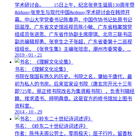
学术研讨会。 15日上午，纪念张竞生诞辰130周年暨
&ldquo;张竞生与现代中国&rdquo;学术研讨会在韩师开
幕。中山大学党委书记陈春声、中国作协书记处原书记
田滋茂、广东省文史馆巡视员陈小敏、广东省档案馆党
组成员张进思、广东省作协副主席廖琪、北京三联书店
副总编辑郑勇、张竞生之子张超，广东省委第十二巡视
组组长、《张竞生集》主编张培忠，潮州市委常委、...
2019
-
01
-
21
书名：《理解文化论集》
书院在我国有悠久的历史。书院之名，肇始于唐代，最
初为私人的书房。后来官家设书院（唐玄宗开元十三年
即725年，丽正修书院改名为集贤殿书院），负责刊辑经
籍、搜求遗书、辨明典章。这是官方的修书馆加上图书
资料室。
2014
-
10
-
29
书名：《岭东二十世纪诗词述评》
作者：陈伟夫周公劳士，零雨极天；屈子行吟，留香秋