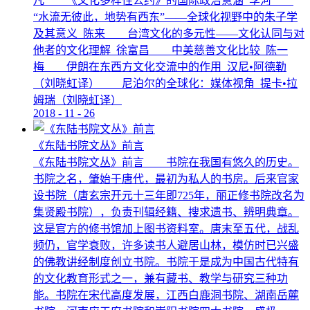
凡 《文化多样性公约》的国际政治意涵 李河
“水流无彼此，地势有西东”——全球化视野中的朱子学
及其意义 陈来 台湾文化的多元性——文化认同与对
他者的文化理解 徐富昌 中美慈善文化比较 陈一
梅 伊朗在东西方文化交流中的作用 汉尼•阿德勒
（刘晓虹译） 尼泊尔的全球化：媒体视角 提卡•拉
姆瑞（刘晓虹译）
2018
-
11
-
26
《东陆书院文丛》前言
《东陆书院文丛》前言 书院在我国有悠久的历史。
书院之名，肇始于唐代，最初为私人的书房。后来官家
设书院（唐玄宗开元十三年即725年，丽正修书院改名为
集贤殿书院），负责刊辑经籍、搜求遗书、辨明典章。
这是官方的修书馆加上图书资料室。唐末至五代，战乱
频仍，官学衰败，许多读书人避居山林，模仿时已兴盛
的佛教讲经制度创立书院。书院于是成为中国古代特有
的文化教育形式之一，兼有藏书、教学与研究三种功
能。书院在宋代高度发展，江西白鹿洞书院、湖南岳麓