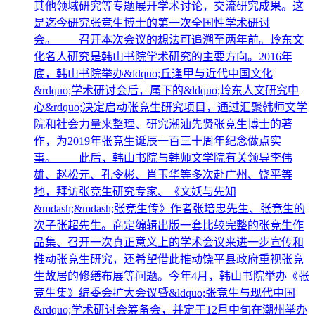
其他领域研究等专题展开学术讨论，交流研究成果。这
是迄今研究张竞生博士的第一次全国性学术研讨
会。 召开本次会议的想法可追溯至两年前。岭东文
化名人研究是韩山书院学术研究的主要方向。2016年
底，韩山书院举办&ldquo;丘逢甲与近代中国文化
&rdquo;学术研讨会后，属下的&ldquo;岭东人文研究中
心&rdquo;决定启动张竞生研究项目，通过汇聚韩师文学
院和社会力量来整理、研究潮汕先贤张竞生博士的著
作，为2019年张竞生诞辰一百三十周年纪念做点实
事。 此后，韩山书院与韩师文学院有关领导李伟
雄、赵松元、孔令彬、肖玉华等多次赴广州、饶平等
地，拜访张竞生研究专家、《文妖与先知
&mdash;&mdash;张竞生传》作者张培忠先生、张竞生的
次子张超先生。商定编辑出版一套比较完整的张竞生作
品集、召开一次真正意义上的学术会议来进一步宣传和
推动张竞生研究，还希望借此推动饶平县政府重视张竞
生故居的修缮布展等问题。今年4月，韩山书院举办《张
竞生集》编委会扩大会议暨&ldquo;张竞生与现代中国
&rdquo;学术研讨会筹备会，并定于12月中旬在潮州举办