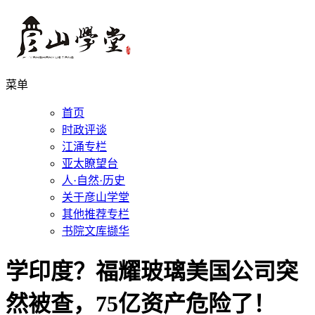
菜单
首页
时政评谈
江涌专栏
亚太瞭望台
人·自然·历史
关于彦山学堂
其他推荐专栏
书院文库撷华
学印度？福耀玻璃美国公司突
然被查，75亿资产危险了！