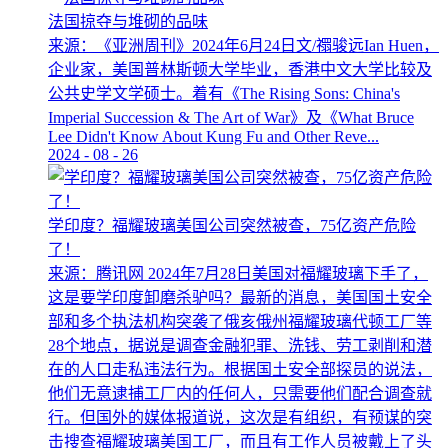
法国掠夺与堆砌的品味
来源：《亚洲周刊》2024年6月24日文/禤骏远Ian Huen，
企业家，美国普林斯顿大学毕业，香港中文大学比较及
公共史学文学硕士。着有《The Rising Sons: China's
Imperial Succession & The Art of War》及《What Bruce
Lee Didn't Know About Kung Fu and Other Reve...
2024
-
08
-
26
学印度？福耀玻璃美国公司突然被查，75亿资产危险
了！
来源：腾讯网 2024年7月28日美国对福耀玻璃下手了，
这是要学印度卸磨杀驴吗？最新的消息，美国国土安全
部和多个执法机构突袭了俄亥俄州福耀玻璃代顿工厂等
28个地点，据说是调查金融犯罪、洗钱、劳工剥削和潜
在的人口走私违法行为。根据国土安全部探员的说法，
他们无意逮捕工厂内的任何人，只需要他们配合调查就
行。但国外的媒体报道说，这次是有组织，有预谋的突
击搜查福耀玻璃美国工厂，而且有工作人员被戴上了头