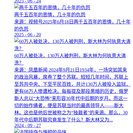
2025
-
06
-
24
两千五百年的恩情，几十年的仇怨
来源：视频号2025年6月18日两千五百年的恩情，几十年
的仇怨
2025
-
06
-
20
60万人被处决，130万人被判刑，斯大林为何执意大清
洗？
来源：凤凰新闻 2024年9月21日1934年，一场突如其来
的政治风暴，席卷了整个苏联。短短几年时间，苏联上
至苏共中央、下至平民百姓，共计130万人被投入监狱，
更有68万人惨遭枪决。每每提及那段黑暗的历史，俄罗
斯人总以“大恐怖”来形容30年代中后期的岁月。而这一
切的始作俑者，便是苏联当时的最高领导人——斯大
林。这也是他后世被称之为“独裁者”的来源。那么，30
年代中后期苏联究竟发生了什么？斯大林又为...
2024
-
09
-
27