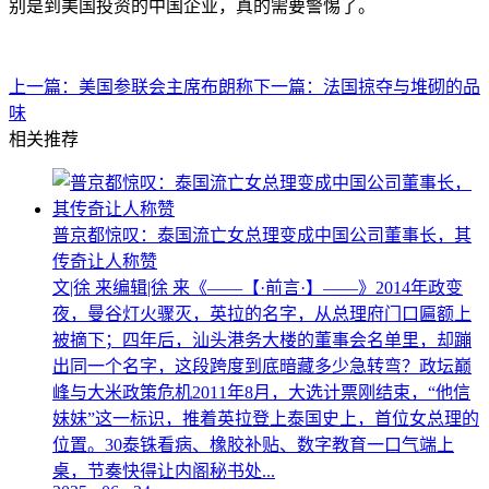
别是到美国投资的中国企业，真的需要警惕了。
上一篇：
美国参联会主席布朗称
下一篇：
法国掠夺与堆砌的品
味
相关推荐
普京都惊叹：泰国流亡女总理变成中国公司董事长，其
传奇让人称赞
文|徐 来编辑|徐 来《——【·前言·】——》2014年政变
夜，曼谷灯火骤灭，英拉的名字，从总理府门口匾额上
被摘下；四年后，汕头港务大楼的董事会名单里，却蹦
出同一个名字，这段跨度到底暗藏多少急转弯？政坛巅
峰与大米政策危机2011年8月，大选计票刚结束，“他信
妹妹”这一标识，推着英拉登上泰国史上，首位女总理的
位置。30泰铢看病、橡胶补贴、数字教育一口气端上
桌，节奏快得让内阁秘书处...