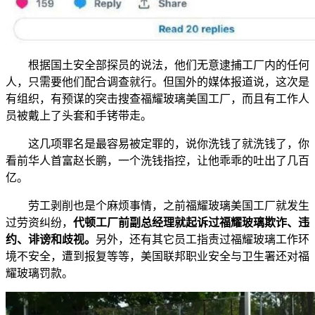
根据国土安全部探员的说法，他们无意逮捕工厂内的任何
人，只需要他们配合调查就行。但国外的媒体报道说，这次是
有组织，有预谋的突击搜查福耀玻璃美国工厂，而且有工作人
员被戴上了头套和手铐带走。
这几项罪名是最容易被定罪的，说你洗钱了就洗钱了，你
看前华人首富赵长鹏，一个洗钱指控，让他乖乖的吐出了几百
亿。
劳工剥削也是个麻烦事情，之前福耀玻璃美国工厂就发生
过劳资纠纷，
代顿工厂前副总经理就起诉过福耀玻璃欺诈、违
约、诽谤和歧视。
另外，还有其它员工指责过福耀玻璃工作环
境不安全，遭到报复等等，美国联邦职业安全与卫生署还对福
耀玻璃罚款。